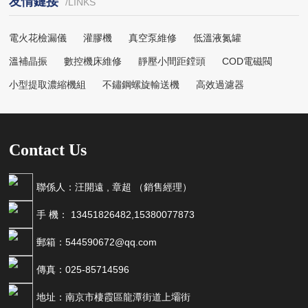
友情鏈接
/LINKS
電火花檢漏儀
灌膠機
真空泵維修
低溫液氮罐
溫補晶振
數控機床維修
靜壓小間距鏜頭
COD電磁閥
小型提取濃縮機組
不鏽鋼螺旋輸送機
高效過濾器
Contact Us
聯係人：汪開遠 , 章超 （銷售經理）
手 機： 13451826482,15380077873
郵箱：544590672@qq.com
傳真：025-85714596
地址：南京市棲霞區龍潭街道上壩街