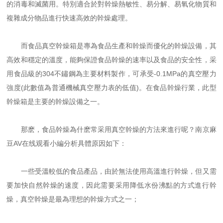
的消毒和滅菌用。特別適合於對幹燥熱敏性、易分解、易氧化物質和
複雜成分物品進行快速高效的幹燥處理。
而食品真空幹燥箱是專為食品生產和幹燥而優化的幹燥設備，其
高效和穩定的溫度，能夠保證食品幹燥的速率以及食品的安全性，采
用食品級的304不鏽鋼為主要材料製作，可承受-0.1MPa的真空壓力
強度(此數值為普通機械真空壓力表的低值)。在食品幹燥行業，此型
幹燥箱是主要的幹燥設備之一。
那麽，食品幹燥為什麽常采用真空幹燥的方法來進行呢？南京麻
豆AV在线观看小編分析具體原因如下：
一些受溫較低的食品產品，由於無法使用高溫進行幹燥，但又需
要加快自然幹燥的速度，因此需要采用降低水份沸點的方式進行幹
燥，真空幹燥是最為理想的幹燥方式之一；