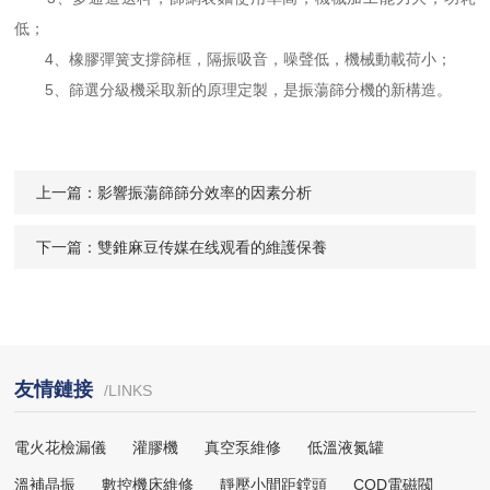
低；
4、橡膠彈簧支撐篩框，隔振吸音，噪聲低，機械動載荷小；
5、篩選分級機采取新的原理定製，是振蕩篩分機的新構造。
上一篇：
影響振蕩篩篩分效率的因素分析
下一篇：
雙錐麻豆传媒在线观看的維護保養
友情鏈接
/LINKS
電火花檢漏儀
灌膠機
真空泵維修
低溫液氮罐
溫補晶振
數控機床維修
靜壓小間距鏜頭
COD電磁閥