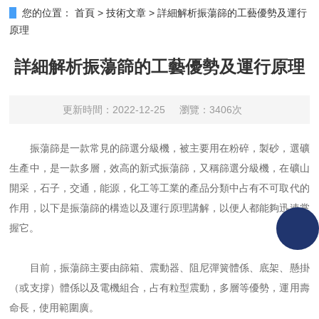
您的位置：
首頁
>
技術文章
>
詳細解析振蕩篩的工藝優勢及運行
原理
詳細解析振蕩篩的工藝優勢及運行原理
更新時間：2022-12-25
瀏覽：3406次
振蕩篩是一款常見的篩選分級機，被主要用在粉碎，製砂，選礦
生產中，是一款多層，效高的新式振蕩篩，又稱篩選分級機，在礦山
開采，石子，交通，能源，化工等工業的產品分類中占有不可取代的
作用，以下是振蕩篩的構造以及運行原理講解，以便人都能夠迅速掌
握它。
目前，振蕩篩主要由篩箱、震動器、阻尼彈簧體係、底架、懸掛
（或支撐）體係以及電機組合，占有粒型震動，多層等優勢，運用壽
命長，使用範圍廣。