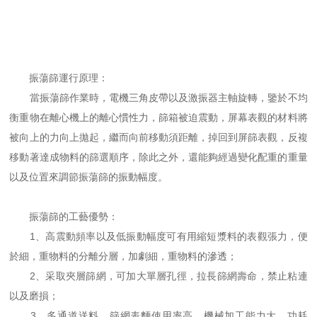
振蕩篩運行原理：
當振蕩篩作業時，電機三角皮帶以及激振器主軸旋轉，鑒於不均
衡重物在離心機上的離心慣性力，篩箱被迫震動，屏幕表觀的材料將
被向上的力向上拋起，繼而向前移動須距離，掉回到屏篩表觀，反複
移動著達成物料的篩選順序，除此之外，還能夠經過變化配重的重量
以及位置來調節振蕩篩的振動幅度。
振蕩篩的工藝優勢：
1、高震動頻率以及低振動幅度可有用縮短漿料的表觀張力，便
於細，重物料的分離分層，加劇細，重物料的滲透；
2、采取夾層篩網，可加大單層孔徑，拉長篩網壽命，禁止粘連
以及磨損；
3、多通道送料，篩網表麵使用率高，機械加工能力大，功耗