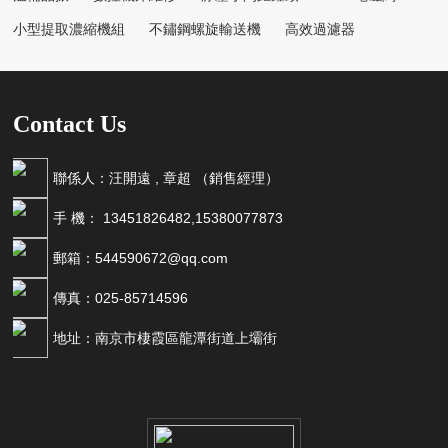
小型提取濃縮機組
不鏽鋼螺旋輸送機
高效過濾器
Contact Us
聯係人：汪開遠 , 章超 （銷售經理）
手 機： 13451826482,15380077873
郵箱：544590672@qq.com
傳真：025-85714596
地址：南京市棲霞區龍潭街道上壩街