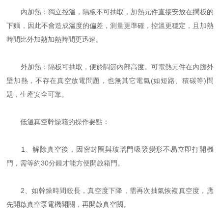
內加熱：獨立控溫，隔板不可抽取，加熱元件直接安放在擱板的
下麵，因此不會造成溫度的偏差，測量更準確，控溫更穩定，且加熱
時間比外加熱加熱時間更迅速。
外加熱：隔板可抽取，便於調節內部高度。可電熱元件在內膽外
壁加熱，不存在真空放電問題，也無其它電氣(如短路、積碳等)問
題，生產安全可靠。
低溫真空幹燥箱的操作要點：
1、解除真空後，因密封圈與玻璃門吸緊變形不易立即打開機
門，需等約30分鍾才能方便開啟箱門。
2、如幹燥時間較長，真空度下降，需再次抽氣恢複真空度，應
先開啟真空泵電機開關，再開啟真空閥。