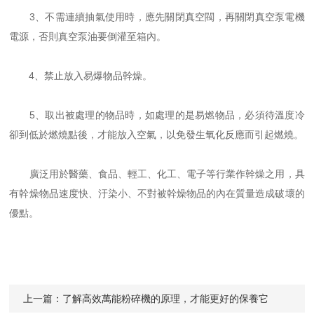
3、不需連續抽氣使用時，應先關閉真空閥，再關閉真空泵電機
電源，否則真空泵油要倒灌至箱內。
4、禁止放入易爆物品幹燥。
5、取出被處理的物品時，如處理的是易燃物品，必須待溫度冷
卻到低於燃燒點後，才能放入空氣，以免發生氧化反應而引起燃燒。
廣泛用於醫藥、食品、輕工、化工、電子等行業作幹燥之用，具
有幹燥物品速度快、汙染小、不對被幹燥物品的內在質量造成破壞的
優點。
上一篇：
了解高效萬能粉碎機的原理，才能更好的保養它