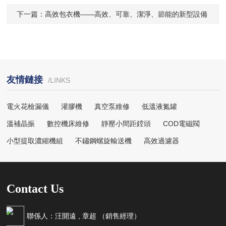
下一篇：
高效包衣機——高效、可靠、潔淨、節能的新型設備
友情鏈接
/LINKS
電火花檢漏儀
灌膠機
真空泵維修
低溫液氮罐
溫補晶振
數控機床維修
靜壓小間距鏜頭
COD電磁閥
小型提取濃縮機組
不鏽鋼螺旋輸送機
高效過濾器
Contact Us
聯係人：汪開遠 , 章超 （銷售經理）