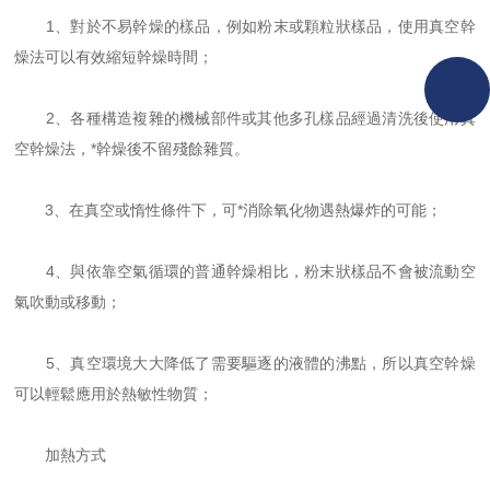
1、對於不易幹燥的樣品，例如粉末或顆粒狀樣品，使用真空幹
燥法可以有效縮短幹燥時間；
2、各種構造複雜的機械部件或其他多孔樣品經過清洗後使用真
空幹燥法，*幹燥後不留殘餘雜質。
3、在真空或惰性條件下，可*消除氧化物遇熱爆炸的可能；
4、與依靠空氣循環的普通幹燥相比，粉末狀樣品不會被流動空
氣吹動或移動；
5、真空環境大大降低了需要驅逐的液體的沸點，所以真空幹燥
可以輕鬆應用於熱敏性物質；
加熱方式