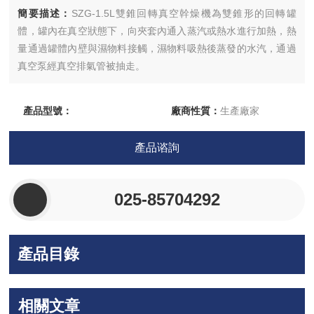
簡要描述：
SZG-1.5L雙錐回轉真空幹燥機為雙錐形的回轉罐
體，罐內在真空狀態下，向夾套內通入蒸汽或熱水進行加熱，熱
量通過罐體內壁與濕物料接觸，濕物料吸熱後蒸發的水汽，通過
真空泵經真空排氣管被抽走。
產品型號：
廠商性質：
生產廠家
更新時間：
2026-05-22
訪 問 量：
7217
產品谘詢
025-85704292
產品目錄
相關文章