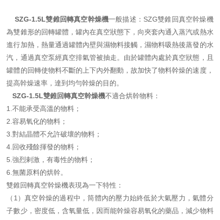
SZG-1.5L雙錐回轉真空幹燥機
一般描述：SZG雙錐回真空幹燥機
為雙錐形的回轉罐體，罐內在真空狀態下，向夾套內通入蒸汽或熱水
進行加熱，熱量通過罐體內壁與濕物料接觸，濕物料吸熱後蒸發的水
汽，通過真空泵經真空排氣管被抽走。由於罐體內處於真空狀態，且
罐體的回轉使物料不斷的上下內外翻動，故加快了物料幹燥的速度，
提高幹燥速率，達到均勻幹燥的目的。
SZG-1.5L雙錐回轉真空幹燥機
不適合烘幹物料：
1.不能承受高溫的物料；
2.容易氧化的物料；
3.對結晶體不允許破壞的物料；
4.回收殘餘揮發的物料；
5.強烈剌激，有毒性的物料；
6.無菌原料的烘幹。
雙錐回轉真空幹燥機表現為一下特性：
（1）真空幹燥的過程中，筒體內的壓力始終低於大氣壓力，氣體分
子數少，密度低，含氧量低，因而能幹燥容易氧化的藥品，減少物料