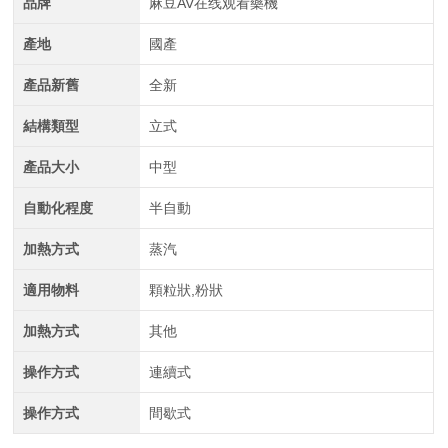
品牌
麻豆AV在线观看藥機
產地
國產
產品新舊
全新
結構類型
立式
產品大小
中型
自動化程度
半自動
加熱方式
蒸汽
適用物料
顆粒狀,粉狀
加熱方式
其他
操作方式
連續式
操作方式
間歇式