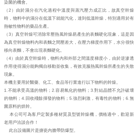
染菌的機會。
（2）由於濕分在汽化過程中溫度與蒸汽壓力成正比，故真空幹燥
時，物料中的濕分在低溫下就能汽化，達到低溫幹燥，特別適用於有
熱敏性物料的藥品生產。
（3）真空幹燥可消除常壓熱風幹燥易產生的表麵硬化現象，這是因
為真空幹燥物料內和表麵之間壓差大，在壓力梯度作用下，水分很快
移向表麵，不會出現表麵硬化。
（4）由於真空幹燥時，物料內和外部之間溫度梯度小，由於逆滲透
作用使得濕分能夠獨自移動並收集，有效克服熱風幹燥所產生的失散
現象。
本機主要用於醫藥、化工、食品等行業進行以下物料的幹燥。
1.不能承受高溫的物料；2.容易氧化的物料；3.對結晶體不允許破壞
的物料；4.回收殘餘揮發的物料；5.強烈剌激，有毒性的物料；6.無
菌原料的烘幹。
本公司可為客戶定製多種材質及型號幹燥機，價格適中，歡迎新
老用戶洽談合作！
此台設備圖片是搪瓷內膽帶防爆型。