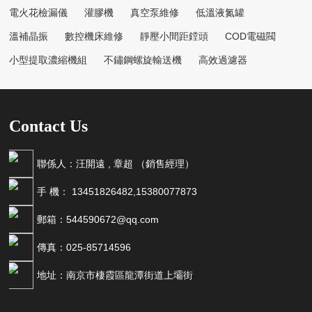
電火花檢漏儀
灌膠機
真空泵維修
低溫液氮罐
溫補晶振
數控機床維修
靜壓小間距鏜頭
COD電磁閥
小型提取濃縮機組
不鏽鋼螺旋輸送機
高效過濾器
Contact Us
聯係人：汪開遠 , 章超 （銷售經理）
手 機： 13451826482,15380077873
郵箱：544590672@qq.com
傳真：025-85714596
地址：南京市棲霞區龍潭街道上壩街