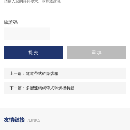
驗證碼：
請
輸入計算結果（填寫阿拉
伯數字），如：三加四=7
上一篇：
隧道帶式幹燥烘箱
下一篇：
多層連續網帶式幹燥機特點
友情鏈接
/LINKS