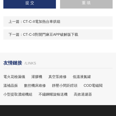
輸入計算結果（填寫阿拉
伯數字），如：三加四=7
上一篇：
CT-C-II電加熱台車烘箱
下一篇：
CT-C-0對開門麻豆APP破解版下载
友情鏈接
/LINKS
電火花檢漏儀
灌膠機
真空泵維修
低溫液氮罐
溫補晶振
數控機床維修
靜壓小間距鏜頭
COD電磁閥
小型提取濃縮機組
不鏽鋼螺旋輸送機
高效過濾器