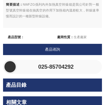
簡要描述：
NWFZG係列內外加熱真空幹燥箱是我公司針對一般
型號真空幹燥箱在抽真空的作用下加熱箱內溫差較大，幹燥速率
慢而設計的一種新型幹燥設備。
產品型號：
廠商性質：
生產廠家
更新時間：
2026-05-22
訪 問 量：
8462
產品谘詢
025-85704292
產品目錄
相關文章