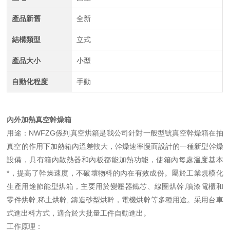
產品新舊
全新
結構類型
立式
產品大小
小型
自動化程度
手動
內外加熱真空幹燥箱
用途：NWFZG係列真空烘箱是我公司針對一般型號真空幹燥箱在抽
真空的作用下加熱箱內溫差較大，幹燥速率慢而設計的一種新型幹燥
設備，具有箱內散熱器和內板都能加熱功能，使箱內每處溫度基本
*，提高了幹燥速度，不破壞物料的內在有效成份。屬於工業規模化
生產用途節能型烘箱，主要用於變壓器鐵芯、線圈烘幹,噴漆電櫃和
零件烘幹,稀土烘幹, 鑄造砂型烘幹，電機烘幹等多種用途。采用台車
式進出料方式，適合於大批量工件自動進出。
工作原理：