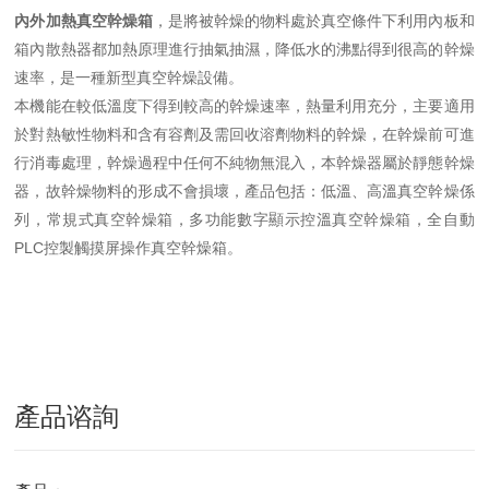
內外加熱真空幹燥箱
，是將被幹燥的物料處於真空條件下利用內板和
箱內散熱器都加熱原理進行抽氣抽濕，降低水的沸點得到很高的幹燥
速率，是一種新型真空幹燥設備。
本機能在較低溫度下得到較高的幹燥速率，熱量利用充分，主要適用
於對熱敏性物料和含有容劑及需回收溶劑物料的幹燥，在幹燥前可進
行消毒處理，幹燥過程中任何不純物無混入，本幹燥器屬於靜態幹燥
器，故幹燥物料的形成不會損壞，產品包括：低溫、高溫真空幹燥係
列，常規式真空幹燥箱，多功能數字顯示控溫真空幹燥箱，全自動
PLC控製觸摸屏操作真空幹燥箱。
產品谘詢