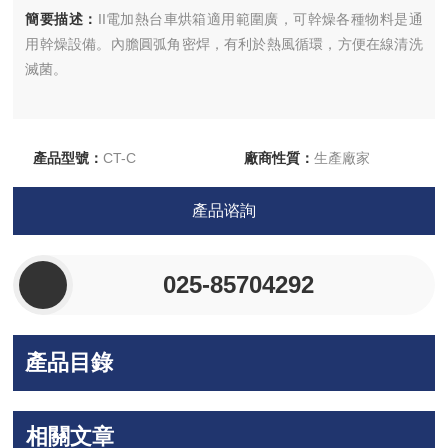
簡要描述：
II電加熱台車烘箱適用範圍廣，可幹燥各種物料是通
用幹燥設備。內膽圓弧角密焊，有利於熱風循環，方便在線清洗
滅菌。
產品型號：
CT-C
廠商性質：
生產廠家
更新時間：
2026-05-22
訪 問 量：
4523
產品谘詢
025-85704292
產品目錄
相關文章