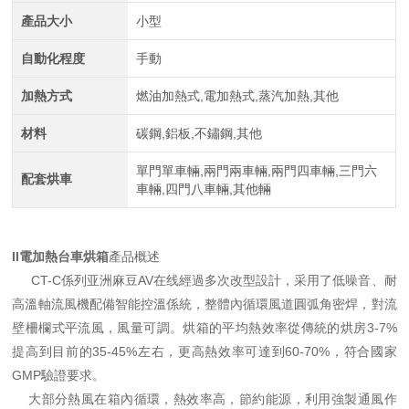
產品大小
小型
自動化程度
手動
加熱方式
燃油加熱式,電加熱式,蒸汽加熱,其他
材料
碳鋼,鋁板,不鏽鋼,其他
單門單車輛,兩門兩車輛,兩門四車輛,三門六
配套烘車
車輛,四門八車輛,其他輛
II電加熱台車烘箱
產品概述
CT-C係列亚洲麻豆AV在线經過多次改型設計，采用了低噪音、耐
高溫軸流風機配備智能控溫係統，整體內循環風道圓弧角密焊，對流
壁柵欄式平流風，風量可調。烘箱的平均熱效率從傳統的烘房3-7%
提高到目前的35-45%左右，更高熱效率可達到60-70%，符合國家
GMP驗證要求。
大部分熱風在箱內循環，熱效率高，節約能源，利用強製通風作