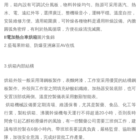
用，箱內設有可調試分風板，物料幹燥均勻。熱源可采用蒸汽、熱
水、電、遠紅外等，選擇廣泛。整機噪音小，運轉平穩。溫度自控，
安裝維修方便。適用範圍廣，可幹燥各種物料是通用幹燥設備。內膽
圓弧角密焊，有利於熱風循環，方便在線清洗滅菌。
II電加熱台車烘箱
圖片集錦
2.藍莓果幹箱、防爆亚洲麻豆AV在线
3.烘箱內部結構
烘箱外殼一般采用薄鋼板製作，表麵烤漆，工作室采用優質的結構鋼
板製作。外殼與工作室之間填充矽酸鋁纖維。加熱器安裝底部，也可
安置頂部或兩側。溫度控製儀表采用數顯智能表。
烘箱機械設備要定期清場、維護保養，尤其是製藥、食品、化工等
行業，製粒烘箱、沸騰幹燥機每天運行不得超過20小時，否則長時
間會引起乙醇粉塵爆炸的風險，有一些醫藥公司需要三班倒工作，建
議每班控製在6個小時內。帶班班長要認真負責，嚴格監督、協助團
隊，加強安全意識，完成好當批工作產量。