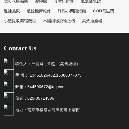
電火花檢漏儀
灌膠機
真空泵維修
低溫液氮罐
溫補晶振
數控機床維修
靜壓小間距鏜頭
COD電磁閥
小型提取濃縮機組
不鏽鋼螺旋輸送機
高效過濾器
Contact Us
聯係人：汪開遠 , 章超 （銷售經理）
手 機： 13451826482,15380077873
郵箱：544590672@qq.com
傳真：025-85714596
地址：南京市棲霞區龍潭街道上壩街