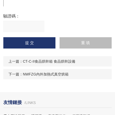
驗證碼：
請
輸入計算結果（填寫阿拉
伯數字），如：三加四=7
上一篇：
CT-C-II食品烘幹箱 食品烘幹設備
下一篇：
NWFZG內外加熱式真空烘箱
友情鏈接
/LINKS