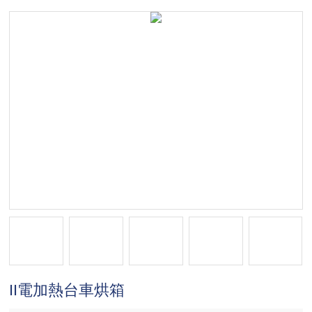
II電加熱台車烘箱