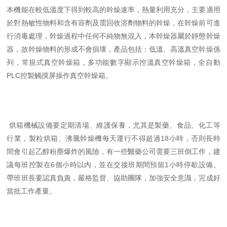
本機能在較低溫度下得到較高的幹燥速率，熱量利用充分，主要適用
於對熱敏性物料和含有容劑及需回收溶劑物料的幹燥，在幹燥前可進
行消毒處理，幹燥過程中任何不純物無混入，本幹燥器屬於靜態幹燥
器，故幹燥物料的形成不會損壞，產品包括：低溫、高溫真空幹燥係
列，常規式真空幹燥箱，多功能數字顯示控溫真空幹燥箱，全自動
PLC控製觸摸屏操作真空幹燥箱。
烘箱機械設備要定期清場、維護保養，尤其是製藥、食品、化工等
行業，製粒烘箱、沸騰幹燥機每天運行不得超過18小時，否則長時
間會引起乙醇粉塵爆炸的風險，有一些醫藥公司需要三班倒工作，建
議每班控製在6個小時以內，並在交接班期間預留1小時停歇設備。
帶班班長要認真負責，嚴格監督、協助團隊，加強安全意識，完成好
當批工作產量。