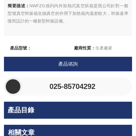
簡要描述：
NWFZG係列內外加熱式真空烘箱是我公司針對一般
型號真空幹燥箱在抽真空的作用下加熱箱內溫差較大，幹燥速率
慢而設計的一種新型幹燥設備。
產品型號：
廠商性質：
生產廠家
更新時間：
2026-05-22
訪 問 量：
11288
產品谘詢
025-85704292
產品目錄
相關文章