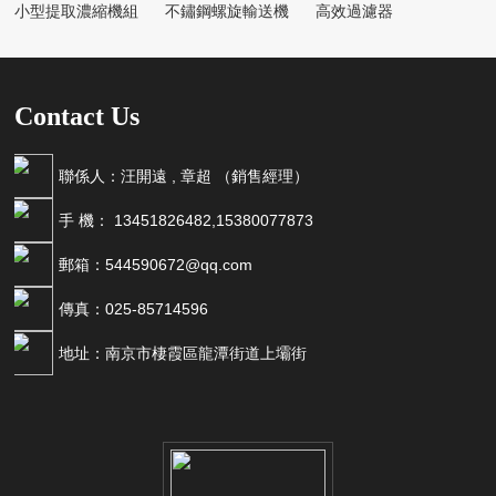
小型提取濃縮機組
不鏽鋼螺旋輸送機
高效過濾器
Contact Us
聯係人：汪開遠 , 章超 （銷售經理）
手 機： 13451826482,15380077873
郵箱：544590672@qq.com
傳真：025-85714596
地址：南京市棲霞區龍潭街道上壩街