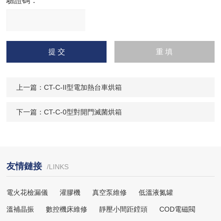
驗證碼：
請
輸入計算結果（填寫阿拉
伯數字），如：三加四=7
上一篇：
CT-C-II型電加熱台車烘箱
下一篇：
CT-C-0型對開門滅菌烘箱
友情鏈接
/LINKS
電火花檢漏儀
灌膠機
真空泵維修
低溫液氮罐
溫補晶振
數控機床維修
靜壓小間距鏜頭
COD電磁閥