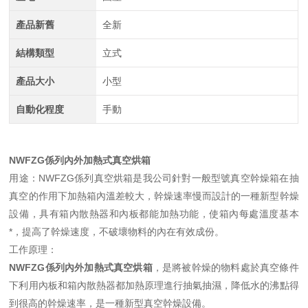
產品新舊
全新
結構類型
立式
產品大小
小型
自動化程度
手動
NWFZG係列內外加熱式真空烘箱
用途：NWFZG係列真空烘箱是我公司針對一般型號真空幹燥箱在抽
真空的作用下加熱箱內溫差較大，幹燥速率慢而設計的一種新型幹燥
設備，具有箱內散熱器和內板都能加熱功能，使箱內每處溫度基本
*，提高了幹燥速度，不破壞物料的內在有效成份。
工作原理：
NWFZG係列內外加熱式真空烘箱
，是將被幹燥的物料處於真空條件
下利用內板和箱內散熱器都加熱原理進行抽氣抽濕，降低水的沸點得
到很高的幹燥速率，是一種新型真空幹燥設備。