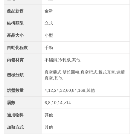
產品新舊
全新
結構類型
立式
產品大小
小型
自動化程度
手動
內箱材質
不鏽鋼,冷軋板,其他
真空盤式,雙錐回轉,真空耙式,板式真空,連續
機械分類
真空,其他
烘盤數量
4,12,24,32,60,84,168,其他
層數
6,8,10,14,>14
適用物料
其他
加熱方式
其他