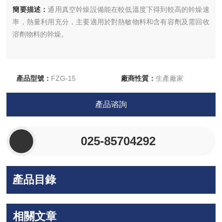
簡要描述：
通用真空幹燥設備能在較低溫度下得到較高的幹燥速
率，熱量利用充分，主要適用於對熱敏物料和含有容劑及需回收
溶劑物料的幹燥。
產品型號：
FZG-15
廠商性質：
生產廠家
更新時間：
2026-05-22
訪 問 量：
6886
產品谘詢
025-85704292
產品目錄
相關文章