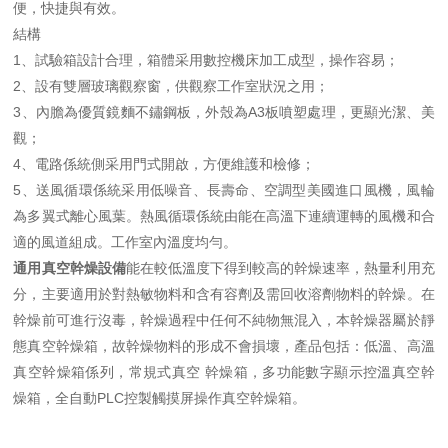
便，快捷與有效。
結構
1、試驗箱設計合理，箱體采用數控機床加工成型，操作容易；
2、設有雙層玻璃觀察窗，供觀察工作室狀況之用；
3、內膽為優質鏡麵不鏽鋼板，外殼為A3板噴塑處理，更顯光潔、美
觀；
4、電路係統側采用門式開啟，方便維護和檢修；
5、送風循環係統采用低噪音、長壽命、空調型美國進口風機，風輪
為多翼式離心風葉。熱風循環係統由能在高溫下連續運轉的風機和合
適的風道組成。工作室內溫度均勻。
通用真空幹燥設備
能在較低溫度下得到較高的幹燥速率，熱量利用充
分，主要適用於對熱敏物料和含有容劑及需回收溶劑物料的幹燥。在
幹燥前可進行沒毒，幹燥過程中任何不純物無混入，本幹燥器屬於靜
態真空幹燥箱，故幹燥物料的形成不會損壞，產品包括：低溫、高溫
真空幹燥箱係列，常規式真空 幹燥箱，多功能數字顯示控溫真空幹
燥箱，全自動PLC控製觸摸屏操作真空幹燥箱。