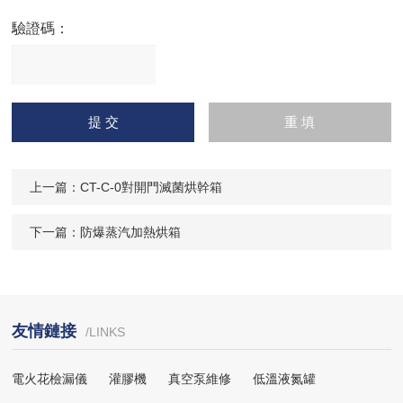
驗證碼：
請
輸入計算結果（填寫阿拉
伯數字），如：三加四=7
上一篇：
CT-C-0對開門滅菌烘幹箱
下一篇：
防爆蒸汽加熱烘箱
友情鏈接
/LINKS
電火花檢漏儀
灌膠機
真空泵維修
低溫液氮罐